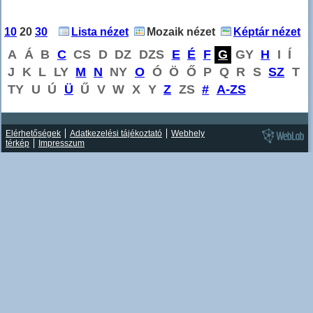
10
20
30
Lista nézet
Mozaik nézet
Képtár nézet
A
Á
B
C
CS
D
DZ
DZS
E
É
F
G
GY
H
I
Í
J
K
L
LY
M
N
NY
O
Ó
Ö
Ő
P
Q
R
S
SZ
T
TY
U
Ú
Ü
Ű
V
W
X
Y
Z
ZS
#
A-ZS
Elérhetőségek
Adatkezelési tájékoztató
Webhely
térkép
Impresszum