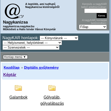
A legtöbb, ami tudható
Keresés a nagyKAR
Nagykanizsa kistérségéről
belső adatbázisában:
A nagyKAR honlapjai
Nagykanizsa
betűrendben:
nagykanizsa.nagykar.hu
Működteti a Halis István Városi Könyvtár
NagyKAR honlapok:
Honlap menü ▼
Kezdőlap
»
Digitális gyűjtemény
Képtár
Galambok
Gólyaláb,
gólyalábazás