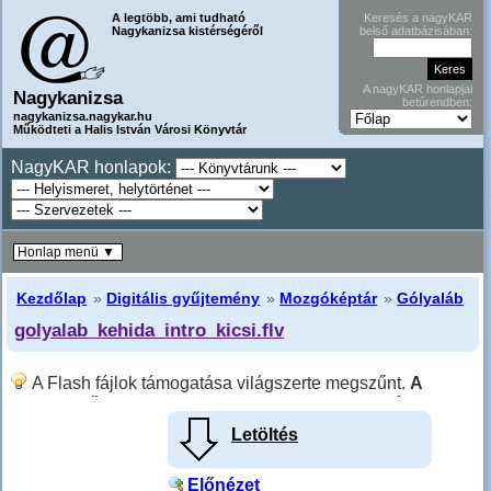
A legtöbb, ami tudható
Keresés a nagyKAR
Nagykanizsa kistérségéről
belső adatbázisában:
A nagyKAR honlapjai
Nagykanizsa
betűrendben:
nagykanizsa.nagykar.hu
Működteti a Halis István Városi Könyvtár
NagyKAR honlapok:
Honlap menü ▼
Kezdőlap
»
Digitális gyűjtemény
»
Mozgóképtár
»
Gólyaláb
golyalab_kehida_intro_kicsi.flv
A Flash fájlok támogatása világszerte megszűnt.
A
Következő gombra kattintva (ha van) az mp4 változathoz
juthat.
Letöltés
Előnézet